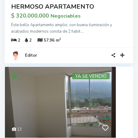
HERMOSO APARTAMENTO
$ 320.000.000
Negociables
Este bello Apartamento amplio, con buena iluminación y
acabados modernos consta de 2 habit
...
2
2
2
57.96 m
Editor
YA SE VENDIO
13