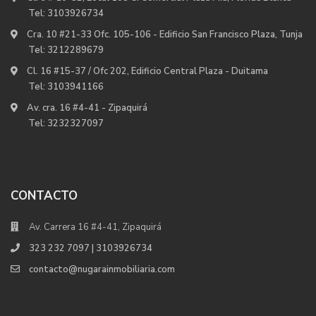
Tel:
3103926734
Cra. 10 #21-33 Ofc. 105-106 - Edificio San Francisco Plaza, Tunja
Tel:
3212289679
Cl. 16 #15-37 / Ofc 202, Edificio Central Plaza - Duitama
Tel:
3103941166
Av. cra. 16 #4-41 - Zipaquirá
Tel:
3232327097
CONTACTO
Av. Carrera 16 #4-41, Zipaquirá
323 232 7097 | 3103926734
contacto@nugarainmobiliaria.com