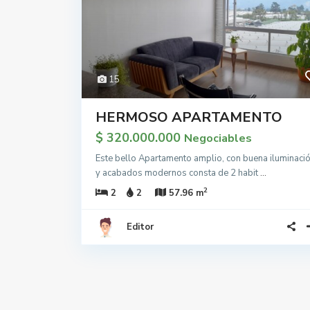
15
HERMOSO APARTAMENTO
$ 320.000.000
Negociables
Este bello Apartamento amplio, con buena iluminaci
y acabados modernos consta de 2 habit
...
2
2
2
57.96 m
Editor