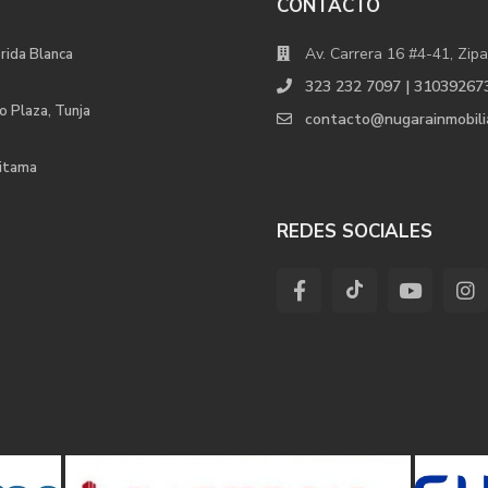
CONTACTO
Av. Carrera 16 #4-41, Zipa
orida Blanca
323 232 7097 | 31039267
o Plaza, Tunja
contacto@nugarainmobili
uitama
REDES SOCIALES