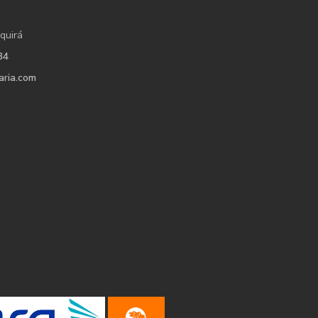
quirá
34
aria.com