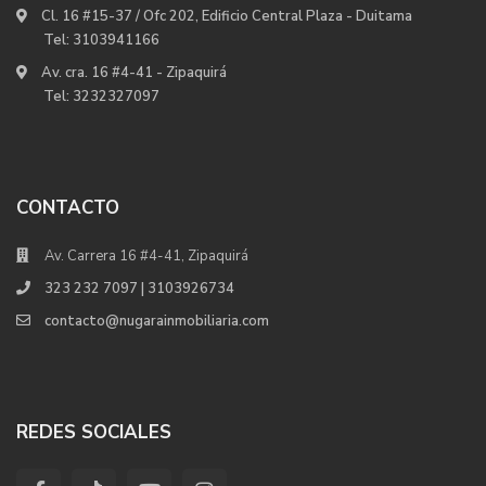
Cl. 16 #15-37 / Ofc 202, Edificio Central Plaza - Duitama
Tel:
3103941166
Av. cra. 16 #4-41 - Zipaquirá
Tel:
3232327097
CONTACTO
Av. Carrera 16 #4-41, Zipaquirá
323 232 7097 | 3103926734
contacto@nugarainmobiliaria.com
REDES SOCIALES