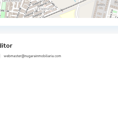
itor
webmaster@nugarainmobiliaria.com