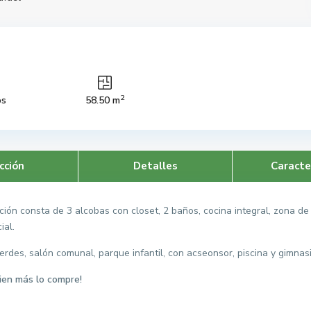
2
os
58.50 m
cción
Detalles
Caracte
ón consta de 3 alcobas con closet, 2 baños, cocina integral, zona de
ial.
erdes, salón comunal, parque infantil, con acseonsor, piscina y gimna
ien más lo compre!