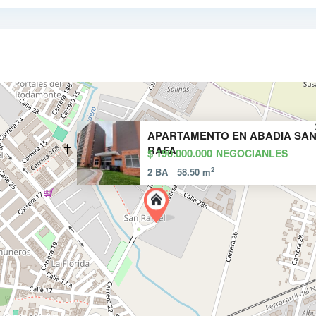
APARTAMENTO EN ABADIA SA
RAFA
$ 190.000.000
NEGOCIANLES
2
2 BA
58.50 m