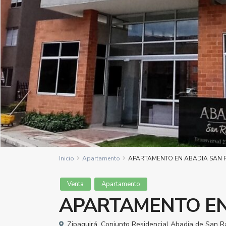
Inicio
Apartamento
APARTAMENTO EN ABADIA SAN 
Venta
Apartamento
APARTAMENTO EN
Zipaquirá
,
Conjunto Residencial Abadia de San R