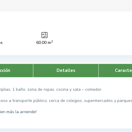
2
os
60.00 m
cción
Detalles
Caracte
plias, 1 baño, zona de ropas, cocina y sala – comedor.
cceso a transporte público, cerca de colegios, supermercados y parques
en más la arriende!