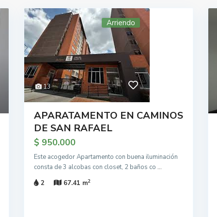
Arriendo
13
APARATAMENTO EN CAMINOS
DE SAN RAFAEL
$ 950.000
Este acogedor Apartamento con buena iluminación
consta de 3 alcobas con closet, 2 baños co
...
2
2
67.41 m