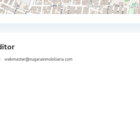
itor
webmaster@nugarainmobiliaria.com