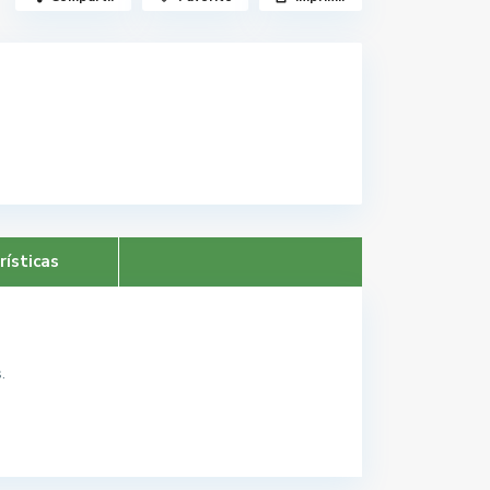
rísticas
.