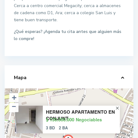
Cerca a centro comercial Megacity; cerca a almacenes
de cadena como D1, Ara; cerca a colegio San Luis y
tiene buen transporte.
¿Qué esperas? ¡Agenda tu cita antes que alguien más
lo compre!
Mapa
HERMOSO APARTAMENTO EN
CONJUNT
$ 130.000.000
Negociables
3 BD
2 BA