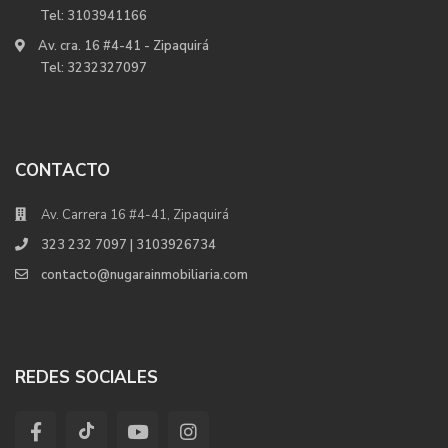
Tel:
3103941166
Av. cra. 16 #4-41 - Zipaquirá
Tel:
3232327097
CONTACTO
Av. Carrera 16 #4-41, Zipaquirá
323 232 7097 | 3103926734
contacto@nugarainmobiliaria.com
REDES SOCIALES