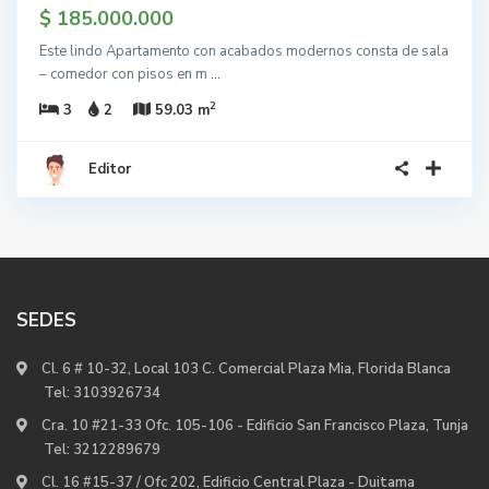
$ 185.000.000
Este lindo Apartamento con acabados modernos consta de sala
– comedor con pisos en m
...
2
3
2
59.03 m
Editor
SEDES
Cl. 6 # 10-32, Local 103 C. Comercial Plaza Mia, Florida Blanca
Tel:
3103926734
Cra. 10 #21-33 Ofc. 105-106 - Edificio San Francisco Plaza, Tunja
Tel:
3212289679
Cl. 16 #15-37 / Ofc 202, Edificio Central Plaza - Duitama