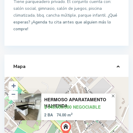
Tiene parqueadero privado. El conjunto cuenta con:
salón social, gimnasio, salón de juegos, piscina
climatizada, bbq, cancha múltiple, parque infantil.
¿Qué
esperas? ¡Agenda tu cita antes que alguien más lo
compre!
Mapa
HERMOSO APARATAMENTO
HAHIENDA
$ 340.000.000
NEGOCIABLE
2
2 BA
74.00 m