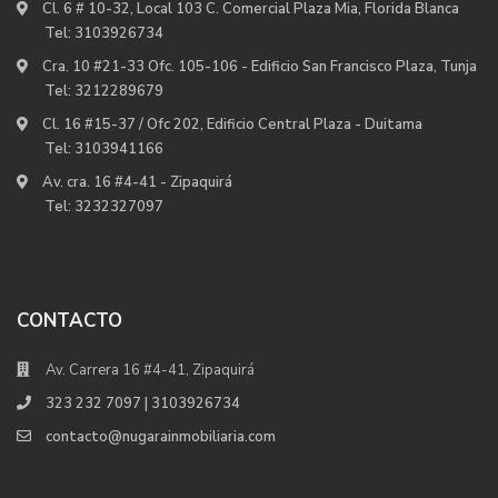
Cl. 6 # 10-32, Local 103 C. Comercial Plaza Mia, Florida Blanca
Tel:
3103926734
Cra. 10 #21-33 Ofc. 105-106 - Edificio San Francisco Plaza, Tunja
Tel:
3212289679
Cl. 16 #15-37 / Ofc 202, Edificio Central Plaza - Duitama
Tel:
3103941166
Av. cra. 16 #4-41 - Zipaquirá
Tel:
3232327097
CONTACTO
Av. Carrera 16 #4-41, Zipaquirá
323 232 7097 | 3103926734
contacto@nugarainmobiliaria.com