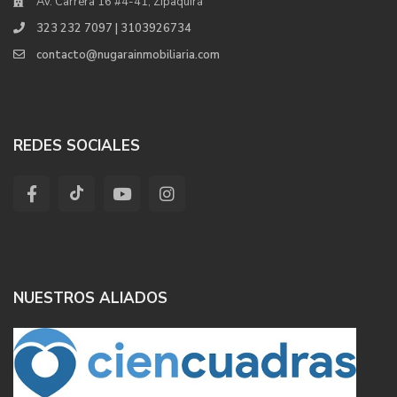
Av. Carrera 16 #4-41, Zipaquirá
323 232 7097 | 3103926734
contacto@nugarainmobiliaria.com
REDES SOCIALES
NUESTROS ALIADOS