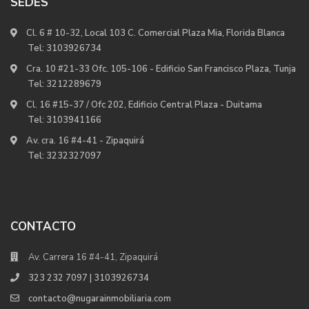
SEDES
Cl. 6 # 10-32, Local 103 C. Comercial Plaza Mia, Florida Blanca
Tel:
3103926734
Cra. 10 #21-33 Ofc. 105-106 - Edificio San Francisco Plaza, Tunja
Tel:
3212289679
Cl. 16 #15-37 / Ofc 202, Edificio Central Plaza - Duitama
Tel:
3103941166
Av. cra. 16 #4-41 - Zipaquirá
Tel:
3232327097
CONTACTO
Av. Carrera 16 #4-41, Zipaquirá
323 232 7097 | 3103926734
contacto@nugarainmobiliaria.com