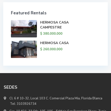
Featured Rentals
HERMOSA CASA
CAMPESTRE
$ 380.000.000
HERMOSA CASA
$ 260.000.000
SEDES
Cl. 6 # 10-32, Local 103 C. Comercial Plaza Mia, Florida Blanca
Tel:
3103926734