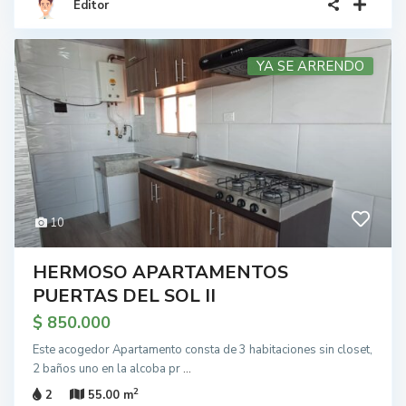
Editor
YA SE ARRENDO
10
HERMOSO APARTAMENTOS
PUERTAS DEL SOL II
$ 850.000
Este acogedor Apartamento consta de 3 habitaciones sin closet,
2 baños uno en la alcoba pr
...
2
2
55.00 m