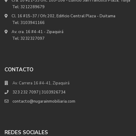
Cra. 10 #21-33 Ofc. 105-106 - Edificio San Francisco Plaza, Tunja
Tel:
3212289679
Cl. 16 #15-37 / Ofc 202, Edificio Central Plaza - Duitama
Tel:
3103941166
Av. cra. 16 #4-41 - Zipaquirá
Tel:
3232327097
CONTACTO
Av. Carrera 16 #4-41, Zipaquirá
323 232 7097 | 3103926734
contacto@nugarainmobiliaria.com
REDES SOCIALES