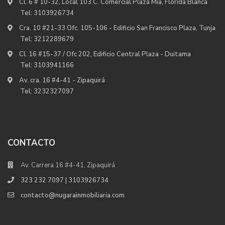
Cl. 6 # 10-32, Local 103 C. Comercial Plaza Mia, Florida Blanca
Tel:
3103926734
Cra. 10 #21-33 Ofc. 105-106 - Edificio San Francisco Plaza, Tunja
Tel:
3212289679
Cl. 16 #15-37 / Ofc 202, Edificio Central Plaza - Duitama
Tel:
3103941166
Av. cra. 16 #4-41 - Zipaquirá
Tel:
3232327097
CONTACTO
Av. Carrera 16 #4-41, Zipaquirá
323 232 7097 | 3103926734
contacto@nugarainmobiliaria.com