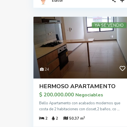
Editor
YA SE VENDIO
24
HERMOSO APARTAMENTO
$ 200.000.000
Negociables
Bello Apartamento con acabados modernos que
costa de 2 habitaciones con closet,2 baños, co
...
2
2
2
50.37 m