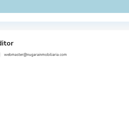
itor
webmaster@nugarainmobiliaria.com