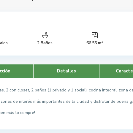
2
rios
2 Baños
66.55 m
cción
Detalles
Caracte
 2 con closet, 2 baños (1 privado y 1 social), cocina integral, zona d
s zonas de interés más importantes de la ciudad y disfrutar de buena g
ien más lo compre!