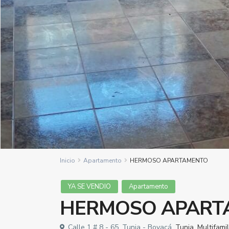
Inicio
Apartamento
HERMOSO APARTAMENTO
YA SE VENDIO
Apartamento
HERMOSO APART
Calle 1 # 8 - 65, Tunja - Boyacá,
Tunja
,
Multifami