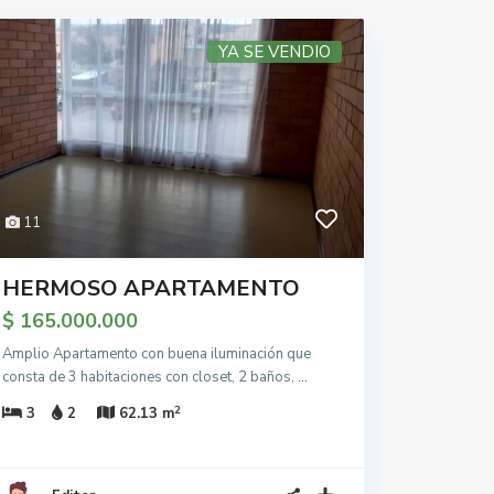
YA SE VENDIO
11
HERMOSO APARTAMENTO
$ 165.000.000
Amplio Apartamento con buena iluminación que
consta de 3 habitaciones con closet, 2 baños,
...
2
3
2
62.13 m