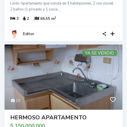
Lindo Apartamento que consta de 3 habitaciones, 2 con closet,
2 baños (1 privado y 1 socia
...
2
3
2
66.55 m
Editor
YA SE VENDIO
10
HERMOSO APARTAMENTO
$ 150.000.000