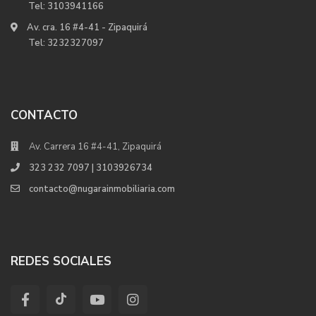
Tel:
3103941166
Av. cra. 16 #4-41 - Zipaquirá
Tel:
3232327097
CONTACTO
Av. Carrera 16 #4-41, Zipaquirá
323 232 7097 | 3103926734
contacto@nugarainmobiliaria.com
REDES SOCIALES