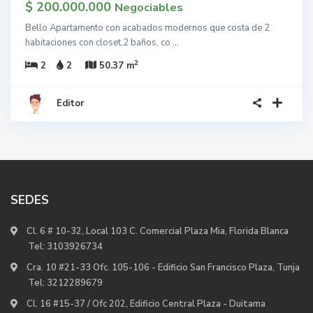
$ 200.000.000
Negociables
Bello Apartamento con acabados modernos que costa de 2
habitaciones con closet,2 baños, co
...
2
2
2
50.37 m
Editor
SEDES
Cl. 6 # 10-32, Local 103 C. Comercial Plaza Mia, Florida Blanca
Tel:
3103926734
Cra. 10 #21-33 Ofc. 105-106 - Edificio San Francisco Plaza, Tunja
Tel:
3212289679
Cl. 16 #15-37 / Ofc 202, Edificio Central Plaza - Duitama