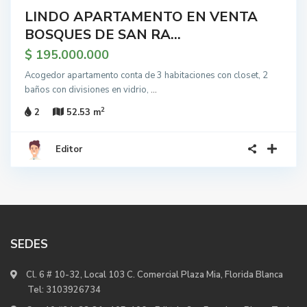
LINDO APARTAMENTO EN VENTA
BOSQUES DE SAN RA...
$ 195.000.000
Acogedor apartamento conta de 3 habitaciones con closet, 2
baños con divisiones en vidrio,
...
2
2
52.53 m
Editor
SEDES
Cl. 6 # 10-32, Local 103 C. Comercial Plaza Mia, Florida Blanca
Tel:
3103926734