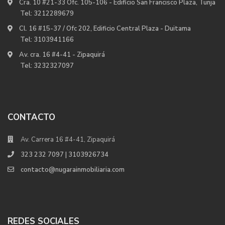
Cra. 10 #21-33 Ofc. 105-106 - Edificio San Francisco Plaza, Tunja
Tel:
3212289679
Cl. 16 #15-37 / Ofc 202, Edificio Central Plaza - Duitama
Tel:
3103941166
Av. cra. 16 #4-41 - Zipaquirá
Tel:
3232327097
CONTACTO
Av. Carrera 16 #4-41, Zipaquirá
323 232 7097 | 3103926734
contacto@nugarainmobiliaria.com
REDES SOCIALES