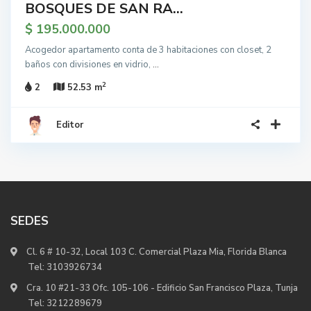
BOSQUES DE SAN RA...
$ 195.000.000
Acogedor apartamento conta de 3 habitaciones con closet, 2
baños con divisiones en vidrio,
...
2
2
52.53 m
Editor
SEDES
Cl. 6 # 10-32, Local 103 C. Comercial Plaza Mia, Florida Blanca
Tel:
3103926734
Cra. 10 #21-33 Ofc. 105-106 - Edificio San Francisco Plaza, Tunja
Tel:
3212289679