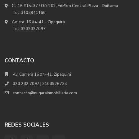
Cl. 16 #15-37 / Ofc 202, Edificio Central Plaza - Duitama
Tel:
3103941166
Av. cra. 16 #4-41 - Zipaquirá
Tel:
3232327097
CONTACTO
Av. Carrera 16 #4-41, Zipaquirá
323 232 7097 | 3103926734
contacto@nugarainmobiliaria.com
REDES SOCIALES