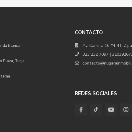
CONTACTO
Av. Carrera 16 #4-41, Zipa
orida Blanca
323 232 7097 | 31039267
o Plaza, Tunja
contacto@nugarainmobili
uitama
REDES SOCIALES