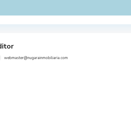
itor
webmaster@nugarainmobiliaria.com