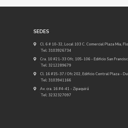
SEDES
Cl. 6 # 10-32, Local 103 C. Comercial Plaza Mia, Fl
Tel:
3103926734
Cra. 10 #21-33 Ofc. 105-106 - Edificio San Francisc
Tel:
3212289679
Cl. 16 #15-37 / Ofc 202, Edificio Central Plaza - D
Tel:
3103941166
Av. cra. 16 #4-41 - Zipaquirá
Tel:
3232327097