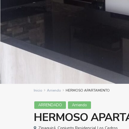
Inicio
Arriendo
HERMOSO APARTAMENTO
ARRENDADO
Arriendo
HERMOSO APART
Zipaquirá
,
Conjunto Residencial Los Cedros