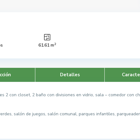
2
os
61.61 m
cción
Detalles
Caracte
s 2 con closet, 2 baño con divisiones en vidrio, sala – comedor con ch
verdes, salón de juegos, salón comunal, parques infantiles, parquead