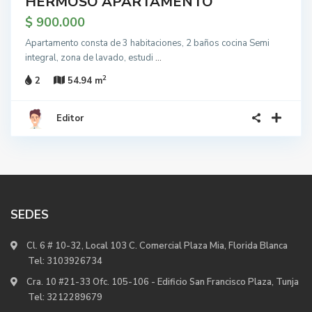
HERMOSO APARTAMENTO
$ 900.000
Apartamento consta de 3 habitaciones, 2 baños cocina Semi
integral, zona de lavado, estudi
...
2
2
54.94 m
Editor
SEDES
Cl. 6 # 10-32, Local 103 C. Comercial Plaza Mia, Florida Blanca
Tel:
3103926734
Cra. 10 #21-33 Ofc. 105-106 - Edificio San Francisco Plaza, Tunja
Tel:
3212289679