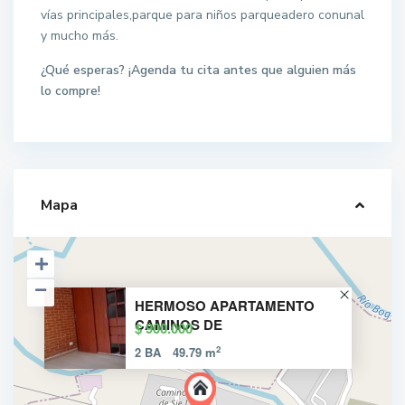
vías principales,parque para niños parqueadero conunal
y mucho más.
¿Qué esperas? ¡Agenda tu cita antes que alguien más
lo compre!
Mapa
HERMOSO APARTAMENTO
CAMINOS DE
$ 900.000
2
2 BA
49.79 m