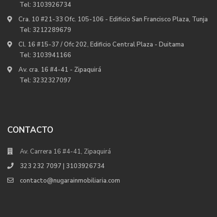
Tel:
3103926734
Cra. 10 #21-33 Ofc. 105-106 - Edificio San Francisco Plaza, Tunja
Tel:
3212289679
Cl. 16 #15-37 / Ofc 202, Edificio Central Plaza - Duitama
Tel:
3103941166
Av. cra. 16 #4-41 - Zipaquirá
Tel:
3232327097
CONTACTO
Av. Carrera 16 #4-41, Zipaquirá
323 232 7097 | 3103926734
contacto@nugarainmobiliaria.com