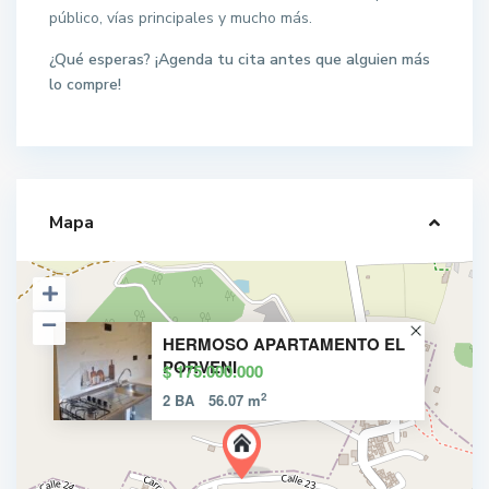
público, vías principales y mucho más.
¿Qué esperas? ¡Agenda tu cita antes que alguien más
lo compre!
Mapa
HERMOSO APARTAMENTO EL
PORVENI
$ 175.000.000
2
2 BA
56.07 m