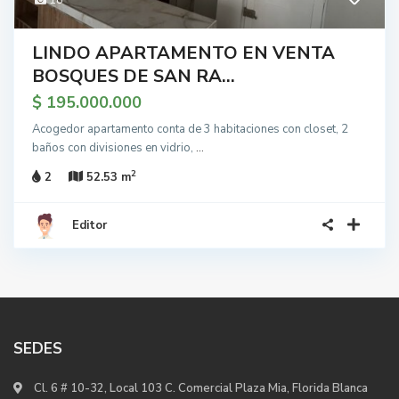
18
LINDO APARTAMENTO EN VENTA
BOSQUES DE SAN RA...
$ 195.000.000
Acogedor apartamento conta de 3 habitaciones con closet, 2
baños con divisiones en vidrio,
...
2
2
52.53 m
Editor
SEDES
Cl. 6 # 10-32, Local 103 C. Comercial Plaza Mia, Florida Blanca