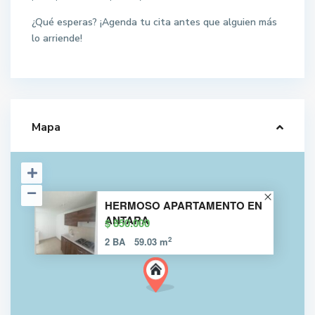
¿Qué esperas? ¡Agenda tu cita antes que alguien más
lo arriende!
Mapa
HERMOSO APARTAMENTO EN
ANTARA
$ 850.000
2
2 BA
59.03 m