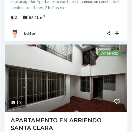
Este acogedor Apartamento con buena iluminación consta de 3
alcobas con closet, 2 baños co
...
2
2
67.41 m
Editor
Arriendo
10
APARTAMENTO EN ARRIENDO
SANTA CLARA