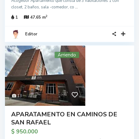
Acogedor Apartamento que consta de 3 habitaciones 1 con
closet, 2 baños, sala -comedor, co
...
2
1
47.65 m
Editor
Arriendo
13
APARATAMENTO EN CAMINOS DE
SAN RAFAEL
$ 950.000