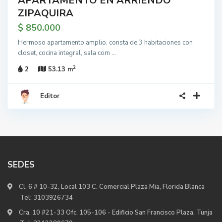
APARTAMENTO EN ARRIENDO
ZIPAQUIRA
$ 850.000
Hermoso apartamento amplio, consta de 3 habitaciones con
closet, cocina integral, sala com
...
2
2
53.13 m
Editor
SEDES
Cl. 6 # 10-32, Local 103 C. Comercial Plaza Mia, Florida Blanca
Tel:
3103926734
Cra. 10 #21-33 Ofc. 105-106 - Edificio San Francisco Plaza, Tunja