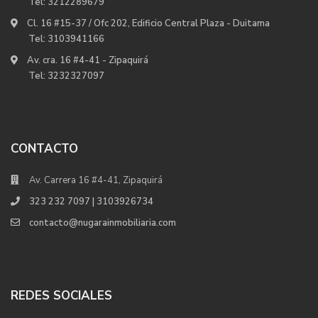
Tel:
3212289679
Cl. 16 #15-37 / Ofc 202, Edificio Central Plaza - Duitama
Tel:
3103941166
Av. cra. 16 #4-41 - Zipaquirá
Tel:
3232327097
CONTACTO
Av. Carrera 16 #4-41, Zipaquirá
323 232 7097 | 3103926734
contacto@nugarainmobiliaria.com
REDES SOCIALES