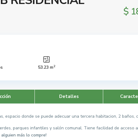
B RESIDENCIAL
$ 1
2
os
53.23 m
cción
Detalles
Caracte
 espacio donde se puede adecuar una tercera habitacion, 2 baños, co
erdes, parques infantiles y salón comunal. Tiene facilidad de acceso a
 alguien más lo compre!