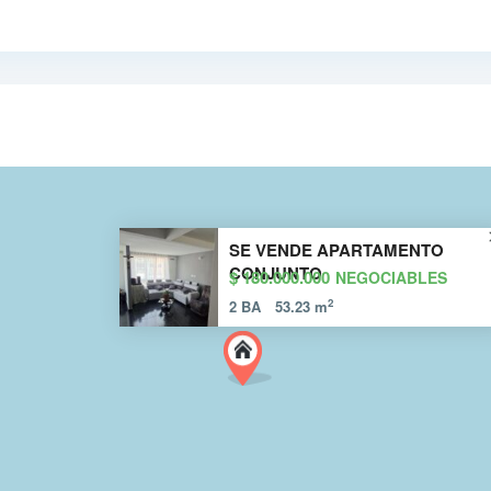
SE VENDE APARTAMENTO
CONJUNTO
$ 180.000.000
NEGOCIABLES
2
2 BA
53.23 m