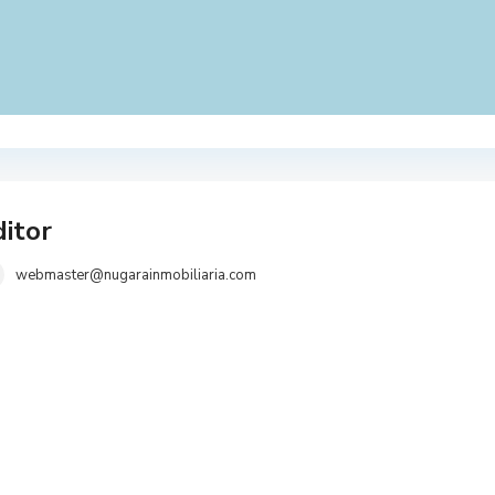
itor
webmaster@nugarainmobiliaria.com