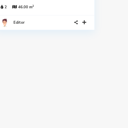
2
2
46.00 m
Editor