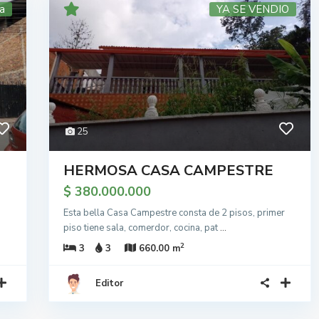
a
YA SE VENDIO
25
HERMOSA CASA CAMPESTRE
$ 380.000.000
Esta bella Casa Campestre consta de 2 pisos, primer
piso tiene sala, comerdor, cocina, pat
...
2
3
3
660.00 m
Editor