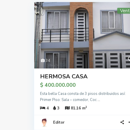
Vent
34
HERMOSA CASA
$ 400.000.000
Esta bella Casa consta de 3 pisos distribuidos así:
Primer Piso: Sala – comedor, Coc
...
2
4
3
81.16 m
Editor