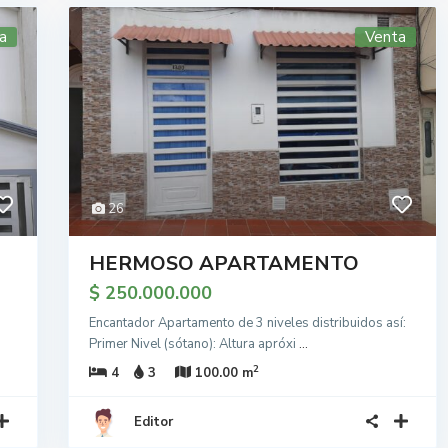
a
Venta
26
HERMOSO APARTAMENTO
$ 250.000.000
Encantador Apartamento de 3 niveles distribuidos así:
Primer Nivel (sótano): Altura apróxi
...
2
4
3
100.00 m
Editor