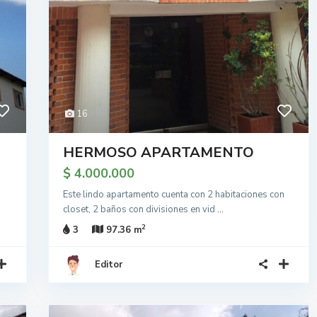
16
HERMOSO APARTAMENTO
$ 4.000.000
a
Este lindo apartamento cuenta con 2 habitaciones con
closet, 2 baños con divisiones en vid
...
2
3
97.36 m
Editor