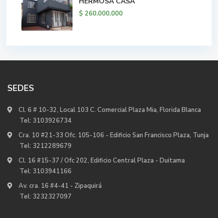
HERMOSA CASA
$ 260.000.000
SEDES
Cl. 6 # 10-32, Local 103 C. Comercial Plaza Mia, Florida Blanca
Tel:
3103926734
Cra. 10 #21-33 Ofc. 105-106 - Edificio San Francisco Plaza, Tunja
Tel:
3212289679
Cl. 16 #15-37 / Ofc 202, Edificio Central Plaza - Duitama
Tel:
3103941166
Av. cra. 16 #4-41 - Zipaquirá
Tel:
3232327097