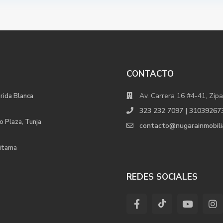
CONTACTO
Av. Carrera 16 #4-41, Zipa
orida Blanca
323 232 7097 | 31039267
o Plaza, Tunja
contacto@nugarainmobili
uitama
REDES SOCIALES