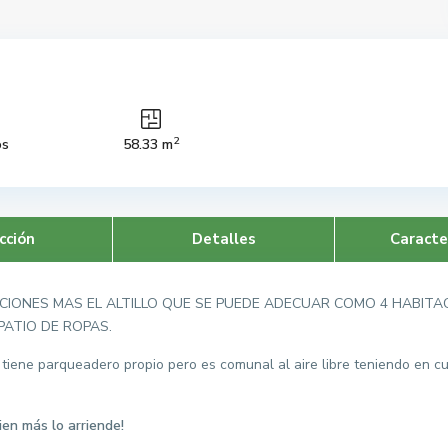
2
os
58.33 m
cción
Detalles
Caracte
CIONES MAS EL ALTILLO QUE SE PUEDE ADECUAR COMO 4 HABITAC
PATIO DE ROPAS.
 tiene parqueadero propio pero es comunal al aire libre teniendo en 
en más lo arriende!