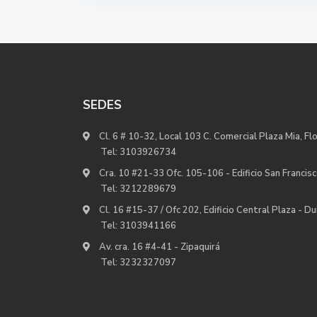
SEDES
Cl. 6 # 10-32, Local 103 C. Comercial Plaza Mia, Fl
Tel:
3103926734
Cra. 10 #21-33 Ofc. 105-106 - Edificio San Francisc
Tel:
3212289679
Cl. 16 #15-37 / Ofc 202, Edificio Central Plaza - D
Tel:
3103941166
Av. cra. 16 #4-41 - Zipaquirá
Tel:
3232327097