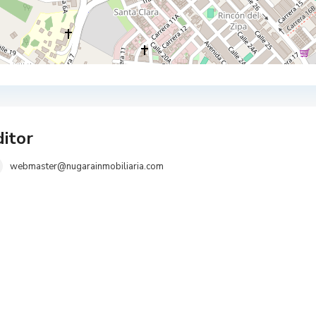
itor
webmaster@nugarainmobiliaria.com