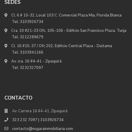
SEDES
Cl. 6 # 10-32, Local 103 C. Comercial Plaza Mia, Florida Blanca
Tel:
3103926734
Cra. 10 #21-33 Ofc. 105-106 - Edificio San Francisco Plaza, Tunja
Tel:
3212289679
Cl. 16 #15-37 / Ofc 202, Edificio Central Plaza - Duitama
Tel:
3103941166
Av. cra. 16 #4-41 - Zipaquirá
Tel:
3232327097
CONTACTO
Av. Carrera 16 #4-41, Zipaquirá
323 232 7097 | 3103926734
contacto@nugarainmobiliaria.com