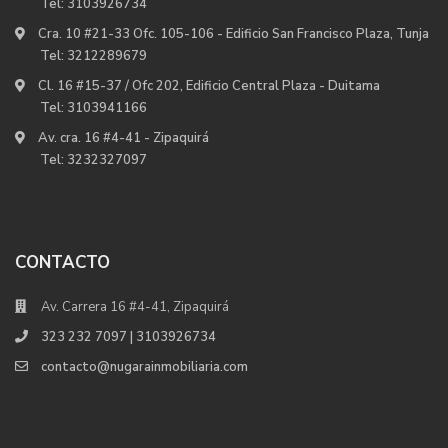
Tel:
3103926734
Cra. 10 #21-33 Ofc. 105-106 - Edificio San Francisco Plaza, Tunja
Tel:
3212289679
Cl. 16 #15-37 / Ofc 202, Edificio Central Plaza - Duitama
Tel:
3103941166
Av. cra. 16 #4-41 - Zipaquirá
Tel:
3232327097
CONTACTO
Av. Carrera 16 #4-41, Zipaquirá
323 232 7097 | 3103926734
contacto@nugarainmobiliaria.com