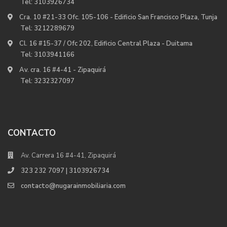
Tel:
3103926734
Cra. 10 #21-33 Ofc. 105-106 - Edificio San Francisco Plaza, Tunja
Tel:
3212289679
Cl. 16 #15-37 / Ofc 202, Edificio Central Plaza - Duitama
Tel:
3103941166
Av. cra. 16 #4-41 - Zipaquirá
Tel:
3232327097
CONTACTO
Av. Carrera 16 #4-41, Zipaquirá
323 232 7097 | 3103926734
contacto@nugarainmobiliaria.com