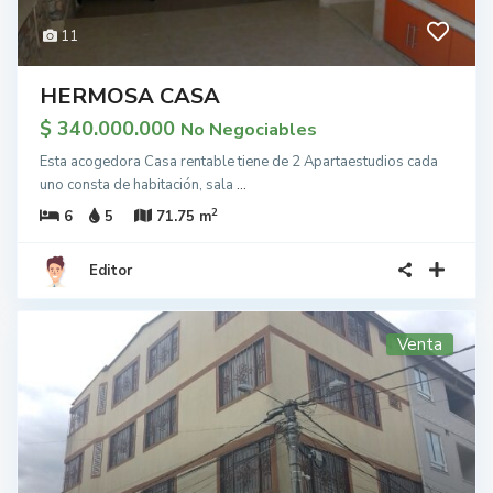
11
HERMOSA CASA
$ 340.000.000
No Negociables
Esta acogedora Casa rentable tiene de 2 Apartaestudios cada
uno consta de habitación, sala
...
2
6
5
71.75 m
Editor
Venta