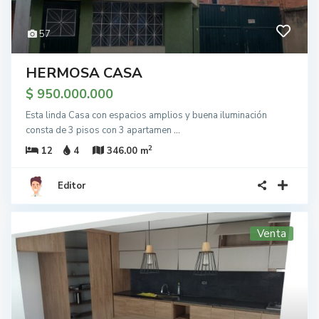
57
HERMOSA CASA
$ 950.000.000
Esta linda Casa con espacios amplios y buena iluminación
consta de 3 pisos con 3 apartamen
...
2
12
4
346.00 m
Editor
Venta