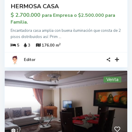
HERMOSA CASA
$ 2.700.000
para Empresa o $2.500.000 para
Familia.
Encantadora casa amplia con buena iluminación que consta de 2
pisos distribuidos así: Prim
...
2
5
3
176.00 m
Editor
Venta
17