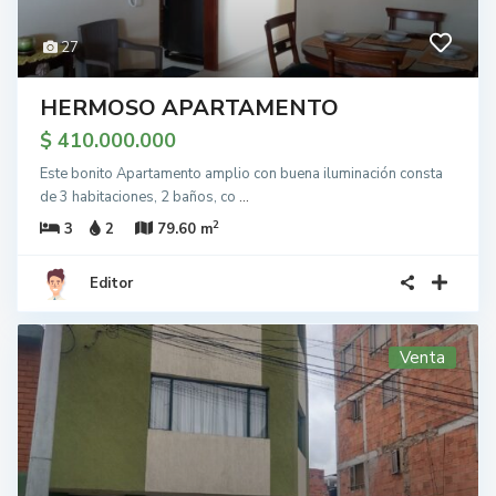
27
HERMOSO APARTAMENTO
$ 410.000.000
Este bonito Apartamento amplio con buena iluminación consta
de 3 habitaciones, 2 baños, co
...
2
3
2
79.60 m
Editor
Venta