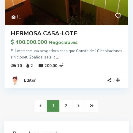
11
HERMOSA CASA-LOTE
$ 400.000.000
Negociables
El Lote tiene una acogedora casa que Consta de 10 habitaciones
sin closet, 2baños, sala, c
...
2
10
2
200.00 m
Editor
1
2