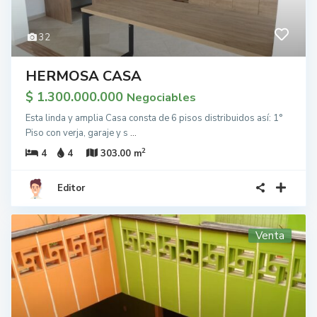
32
HERMOSA CASA
$ 1.300.000.000
Negociables
Esta linda y amplia Casa consta de 6 pisos distribuidos así: 1°
Piso con verja, garaje y s
...
2
4
4
303.00 m
Editor
Venta