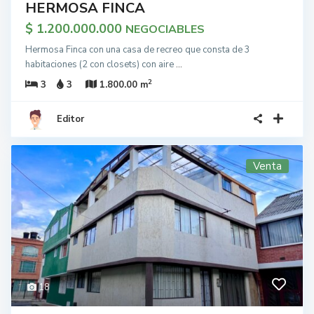
HERMOSA FINCA
$ 1.200.000.000
NEGOCIABLES
Hermosa Finca con una casa de recreo que consta de 3
habitaciones (2 con closets) con aire
...
2
3
3
1.800.00 m
Editor
Venta
18