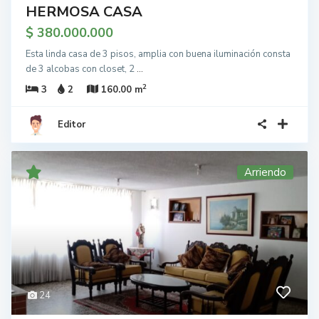
HERMOSA CASA
$ 380.000.000
Esta linda casa de 3 pisos, amplia con buena iluminación consta
de 3 alcobas con closet, 2
...
2
3
2
160.00 m
Editor
Arriendo
24