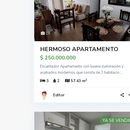
18
HERMOSO APARTAMENTO
$ 250.000.000
Encantador Apartamento con buena iluminación y
acabados modernos que consta de 3 habitacio
...
2
3
2
57.43 m
Editor
YA SE VENDI