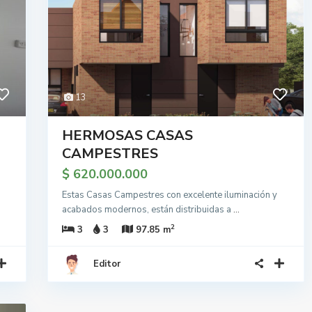
13
HERMOSAS CASAS
CAMPESTRES
$ 620.000.000
Estas Casas Campestres con excelente iluminación y
acabados modernos, están distribuidas a
...
2
3
3
97.85 m
Editor