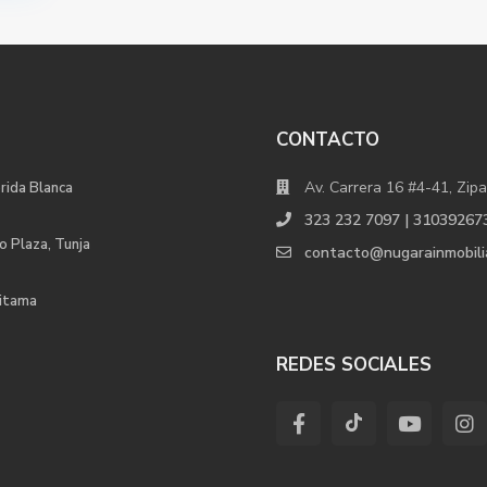
CONTACTO
Av. Carrera 16 #4-41, Zipa
orida Blanca
323 232 7097 | 31039267
o Plaza, Tunja
contacto@nugarainmobili
uitama
REDES SOCIALES