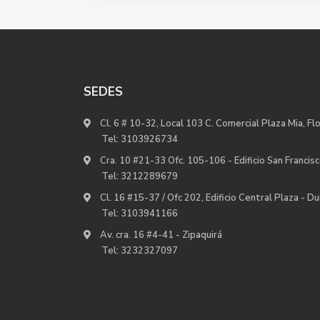
SEDES
Cl. 6 # 10-32, Local 103 C. Comercial Plaza Mia, Fl
Tel:
3103926734
Cra. 10 #21-33 Ofc. 105-106 - Edificio San Francisc
Tel:
3212289679
Cl. 16 #15-37 / Ofc 202, Edificio Central Plaza - D
Tel:
3103941166
Av. cra. 16 #4-41 - Zipaquirá
Tel:
3232327097