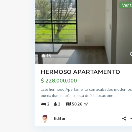
Vent
18
HERMOSO APARTAMENTO
$ 228.000.000
Este hermoso Apartamento con acabados modernos
buena iluminación consta de 2 habitacione
...
2
2
2
50.26 m
Editor