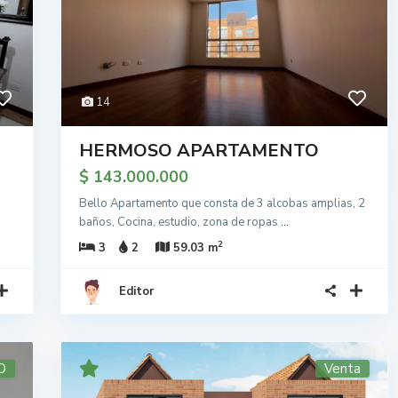
14
HERMOSO APARTAMENTO
$ 143.000.000
Bello Apartamento que consta de 3 alcobas amplias, 2
baños, Cocina, estudio, zona de ropas
...
2
3
2
59.03 m
Editor
O
Venta