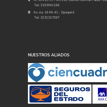
Tel:
3103941166
Av. cra. 16 #4-41 - Zipaquirá
Tel:
3232327097
NUESTROS ALIADOS