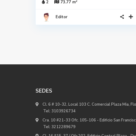
2
2
73.77 m
Editor
SEDES
Cl. 6 # 10-32, Local 103 C. Comercial Plaza Mia, Fl
Tel:
3103926734
Cra. 10 #21-33 Ofc. 105-106 - Edificio San Francisc
Tel:
3212289679
Cl. 16 #15-37 / Ofc 202, Edificio Central Plaza - D