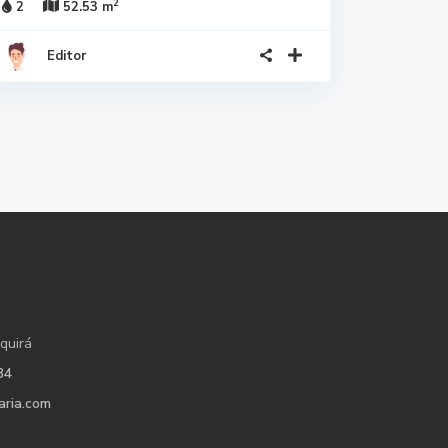
2
2
52.53 m
Editor
quirá
34
aria.com