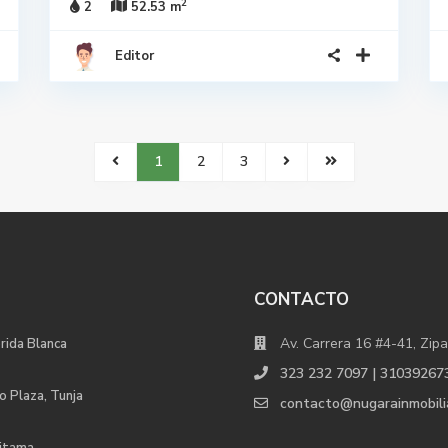
2
2
52.53 m
Editor
1
2
3
CONTACTO
Av. Carrera 16 #4-41, Zipa
orida Blanca
323 232 7097 | 31039267
o Plaza, Tunja
contacto@nugarainmobili
uitama