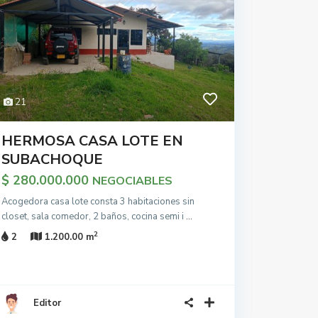
21
HERMOSA CASA LOTE EN
SUBACHOQUE
$ 280.000.000
NEGOCIABLES
Acogedora casa lote consta 3 habitaciones sin
closet, sala comedor, 2 baños, cocina semi i
...
2
2
1.200.00 m
Editor