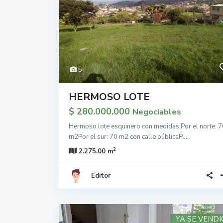
5
HERMOSO LOTE
$ 280.000.000
Negociables
Hermoso lote esquinero con medidas:Por el norte: 7
m2Por el sur: 70 m2 con calle públicaP
...
2
2.275.00 m
Editor
YA SE VENDI