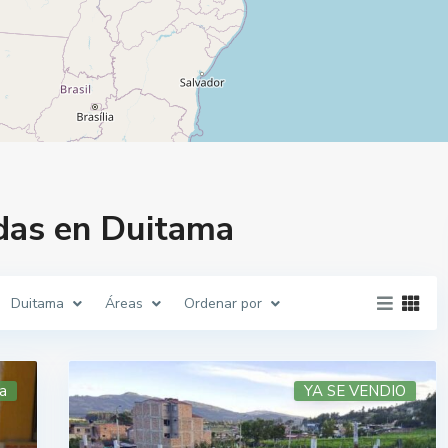
das en Duitama
Duitama
Áreas
Ordenar por
a
YA SE VENDIO