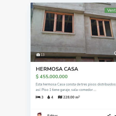
Vent
13
HERMOSA CASA
$ 455.000.000
Esta hermosa Casa consta de tres pisos distribuidos
así: Piso 1 tiene garaje, sala-comedor
...
2
3
4
228.00 m