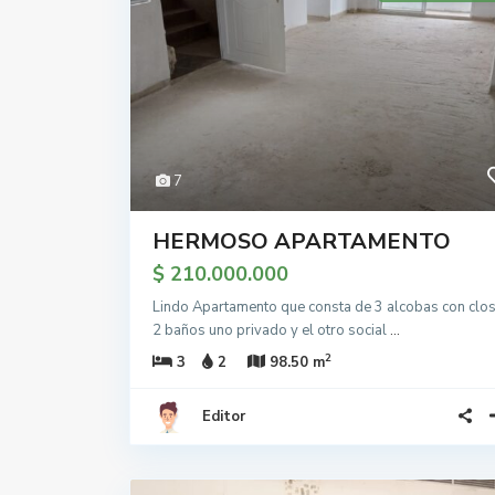
7
HERMOSO APARTAMENTO
$ 210.000.000
Lindo Apartamento que consta de 3 alcobas con clos
2 baños uno privado y el otro social
...
2
3
2
98.50 m
Editor