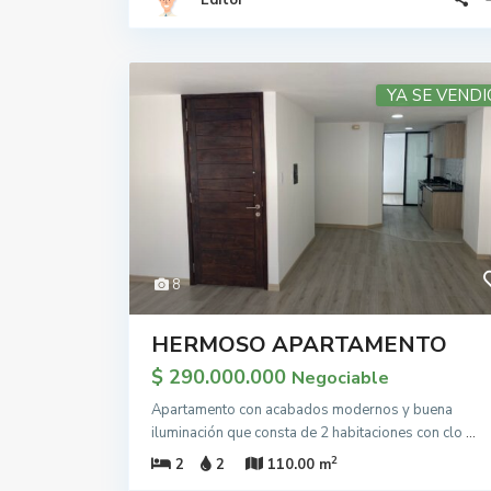
Editor
YA SE VENDI
8
HERMOSO APARTAMENTO
$ 290.000.000
Negociable
Apartamento con acabados modernos y buena
iluminación que consta de 2 habitaciones con clo
...
2
2
2
110.00 m