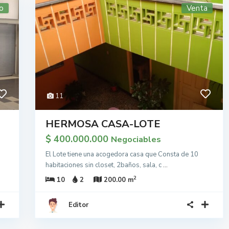
o
Venta
11
HERMOSA CASA-LOTE
$ 400.000.000
Negociables
El Lote tiene una acogedora casa que Consta de 10
habitaciones sin closet, 2baños, sala, c
...
2
10
2
200.00 m
Editor