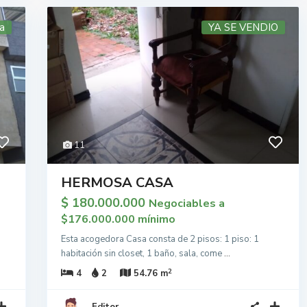
a
YA SE VENDIO
11
HERMOSA CASA
$ 180.000.000
Negociables a
$176.000.000 mínimo
Esta acogedora Casa consta de 2 pisos: 1 piso: 1
habitación sin closet, 1 baño, sala, come
...
2
4
2
54.76 m