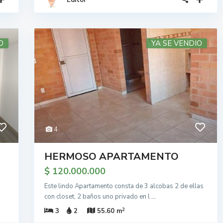
Editor
O
YA SE VENDIO
4
HERMOSO APARTAMENTO
$ 120.000.000
Este lindo Apartamento consta de 3 alcobas 2 de ellas
con closet, 2 baños uno privado en l
...
2
3
2
55.60 m