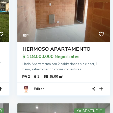
9
HERMOSO APARTAMENTO
$ 118.000.000
Negociables
0
Lindo Apartamento con 2 habitaciones sin closet, 1
baño, sala-comedor, cocina con estufa i
...
2
2
1
45.00 m
Editor
O
YA SE VENDIO