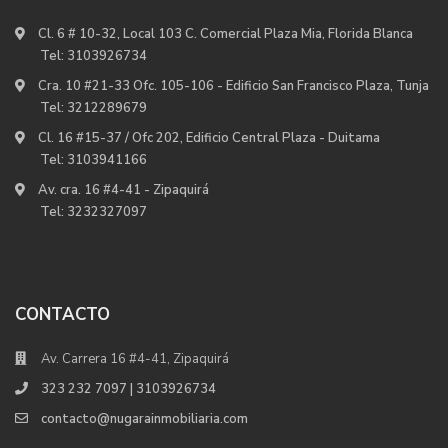
Cl. 6 # 10-32, Local 103 C. Comercial Plaza Mia, Florida Blanca
Tel:
3103926734
Cra. 10 #21-33 Ofc. 105-106 - Edificio San Francisco Plaza, Tunja
Tel:
3212289679
Cl. 16 #15-37 / Ofc 202, Edificio Central Plaza - Duitama
Tel:
3103941166
Av. cra. 16 #4-41 - Zipaquirá
Tel:
3232327097
CONTACTO
Av. Carrera 16 #4-41, Zipaquirá
323 232 7097 | 3103926734
contacto@nugarainmobiliaria.com