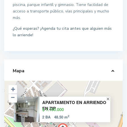
piscina, parque infantíl y gimnasio. Tiene facilidad de
acceso a transporte público, vías principales y mucho
más.
¿Qué esperas? ¡Agenda tu cita antes que alguien más
lo arriende!
Mapa
APARTAMENTO EN ARRIENDO
EN ZIP
$ 1.150.000
2
2 BA
48.50 m