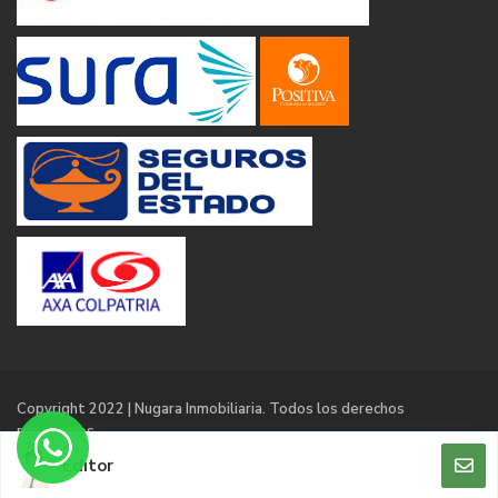
Copyright 2022 | Nugara Inmobiliaria. Todos los derechos
reservados
Editor
Terms of Use