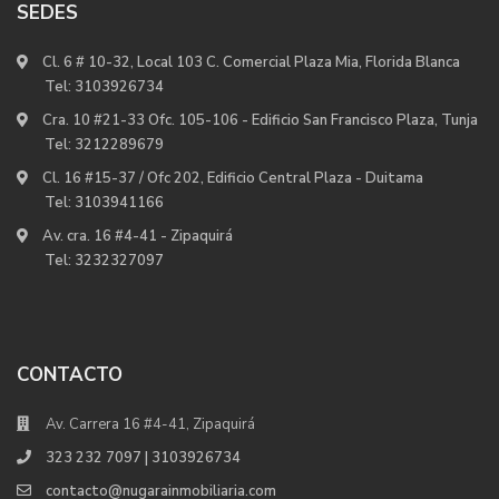
SEDES
Cl. 6 # 10-32, Local 103 C. Comercial Plaza Mia, Florida Blanca
Tel:
3103926734
Cra. 10 #21-33 Ofc. 105-106 - Edificio San Francisco Plaza, Tunja
Tel:
3212289679
Cl. 16 #15-37 / Ofc 202, Edificio Central Plaza - Duitama
Tel:
3103941166
Av. cra. 16 #4-41 - Zipaquirá
Tel:
3232327097
CONTACTO
Av. Carrera 16 #4-41, Zipaquirá
323 232 7097 | 3103926734
contacto@nugarainmobiliaria.com