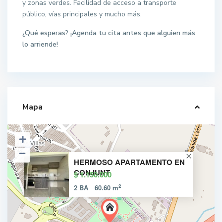
y zonas verdes. Facilidad de acceso a transporte
público, vías principales y mucho más.
¿Qué esperas? ¡Agenda tu cita antes que alguien más
lo arriende!
Mapa
HERMOSO APARTAMENTO EN
CONJUNT
$ 1.150.000
2
2 BA
60.60 m