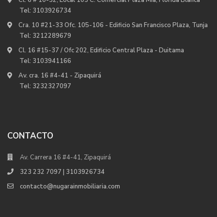
Cl. 6 # 10-32, Local 103 C. Comercial Plaza Mia, Florida Blanca
Tel:
3103926734
Cra. 10 #21-33 Ofc. 105-106 - Edificio San Francisco Plaza, Tunja
Tel:
3212289679
Cl. 16 #15-37 / Ofc 202, Edificio Central Plaza - Duitama
Tel:
3103941166
Av. cra. 16 #4-41 - Zipaquirá
Tel:
3232327097
CONTACTO
Av. Carrera 16 #4-41, Zipaquirá
323 232 7097 | 3103926734
contacto@nugarainmobiliaria.com