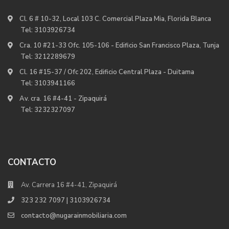
Cl. 6 # 10-32, Local 103 C. Comercial Plaza Mia, Florida Blanca
Tel:
3103926734
Cra. 10 #21-33 Ofc. 105-106 - Edificio San Francisco Plaza, Tunja
Tel:
3212289679
Cl. 16 #15-37 / Ofc 202, Edificio Central Plaza - Duitama
Tel:
3103941166
Av. cra. 16 #4-41 - Zipaquirá
Tel:
3232327097
CONTACTO
Av. Carrera 16 #4-41, Zipaquirá
323 232 7097 | 3103926734
contacto@nugarainmobiliaria.com