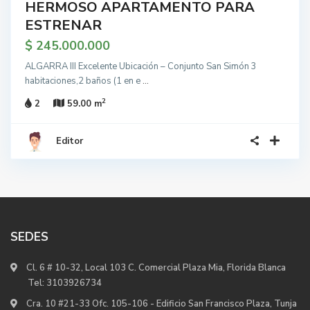
HERMOSO APARTAMENTO PARA
ESTRENAR
$ 245.000.000
ALGARRA III Excelente Ubicación – Conjunto San Simón 3
habitaciones,2 baños (1 en e
...
2
2
59.00 m
Editor
SEDES
Cl. 6 # 10-32, Local 103 C. Comercial Plaza Mia, Florida Blanca
Tel:
3103926734
Cra. 10 #21-33 Ofc. 105-106 - Edificio San Francisco Plaza, Tunja