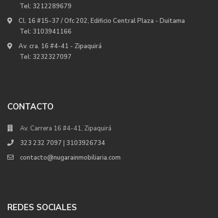
Tel:
3212289679
Cl. 16 #15-37 / Ofc 202, Edificio Central Plaza - Duitama
Tel:
3103941166
Av. cra. 16 #4-41 - Zipaquirá
Tel:
3232327097
CONTACTO
Av. Carrera 16 #4-41, Zipaquirá
323 232 7097 | 3103926734
contacto@nugarainmobiliaria.com
REDES SOCIALES