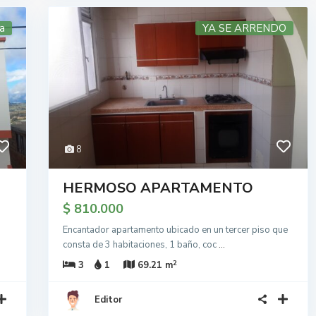
a
YA SE ARRENDO
8
HERMOSO APARTAMENTO
$ 810.000
Encantador apartamento ubicado en un tercer piso que
consta de 3 habitaciones, 1 baño, coc
...
2
3
1
69.21 m
Editor