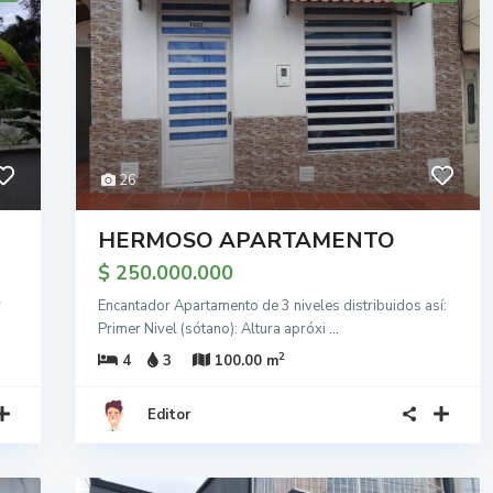
26
HERMOSO APARTAMENTO
$ 250.000.000
r
Encantador Apartamento de 3 niveles distribuidos así:
Primer Nivel (sótano): Altura apróxi
...
2
4
3
100.00 m
Editor