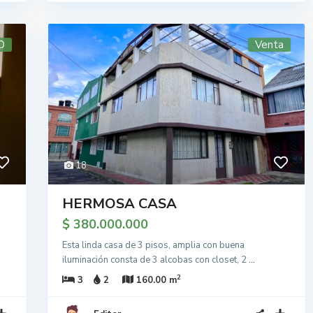
O
Venta
18
HERMOSA CASA
$ 380.000.000
Esta linda casa de 3 pisos, amplia con buena
iluminación consta de 3 alcobas con closet, 2
...
2
3
2
160.00 m