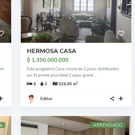
33
HERMOSA CASA
$ 1.300.000.000
con
Esta acogedora Casa consta de 2 pisos distribuidos
así: El primer piso tiene 2 salas grand
...
2
6
3
626.00 m
Editor
a
ARRENDADO