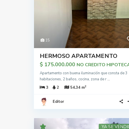
15
HERMOSO APARTAMENTO
$ 175.000.000
NO CREDITO HIPOTEC
Apartamento con buena iluminación que consta de 3
habitaciones, 2 baños, cocina, zona de r
...
2
3
2
54.34 m
Editor
YA SE VENDI