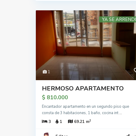
YA SE ARREND
1
HERMOSO APARTAMENTO
$ 810.000
Encantador apartamento en un segundo piso que
consta de 3 habitaciones, 1 baño, cocina int
...
2
3
1
69.21 m