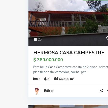
25
HERMOSA CASA CAMPESTRE
$ 380.000.000
Esta bella Casa Campestre consta de 2 pisos, prime
piso tiene sala, comerdor, cocina, pat
...
2
3
3
660.00 m
Editor