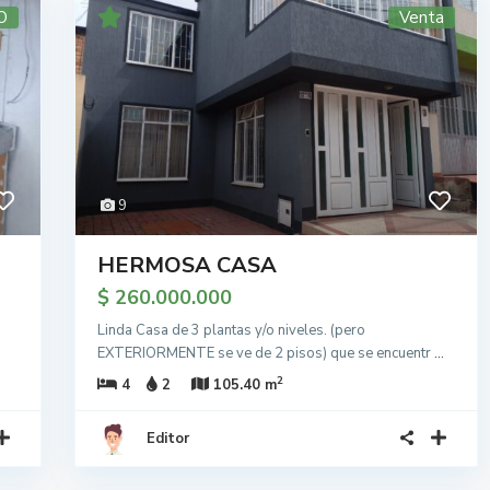
O
Venta
9
HERMOSA CASA
$ 260.000.000
Linda Casa de 3 plantas y/o niveles. (pero
EXTERIORMENTE se ve de 2 pisos) que se encuentr
...
2
4
2
105.40 m
Editor