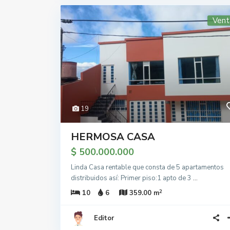
Vent
19
HERMOSA CASA
$ 500.000.000
Linda Casa rentable que consta de 5 apartamentos
distribuidos así: Primer piso:1 apto de 3
...
2
10
6
359.00 m
Editor